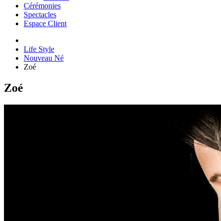
Cérémonies
Spectacles
Espace Client
Life Style
Nouveau Né
Zoé
Zoé